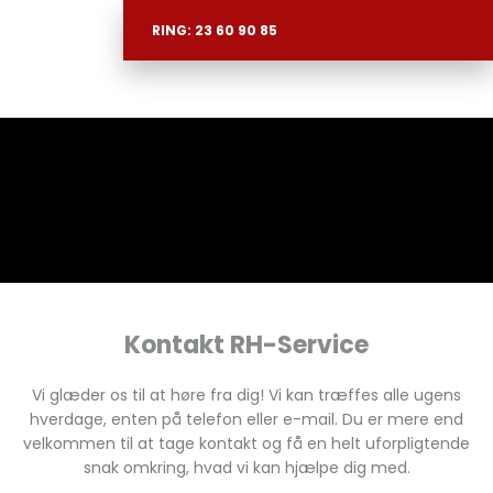
RING:
23 60 90 85
Kontakt RH-Service
​​​Vi glæder os til at høre fra dig! Vi kan træffes alle ugens
hverdage, enten på telefon eller e-mail. Du er mere end
velkommen til at tage kontakt og få en helt uforpligtende
snak omkring, hvad vi kan hjælpe dig med.