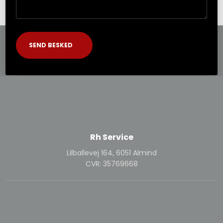
Rh Service
Lilballevej 164, 6051 Almind
CVR: 35769668